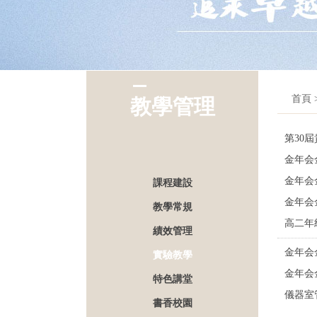
首頁 
教學管理
第30
金年会
金年会
課程建設
金年会
教學常規
高二年
績效管理
金年会
實驗教學
金年会
特色講堂
儀器室
書香校園