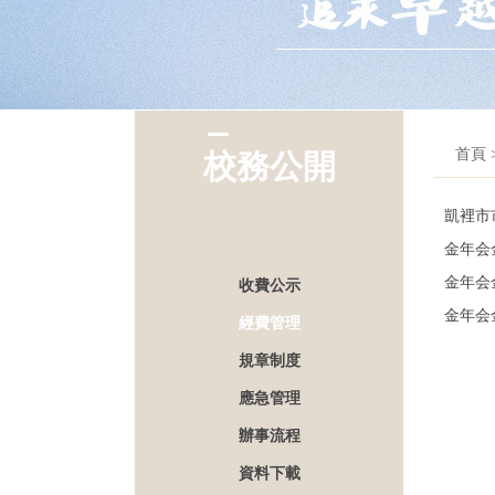
首頁 
校務公開
凱裡市
金年会
金年会
收費公示
金年会
經費管理
規章制度
應急管理
辦事流程
資料下載