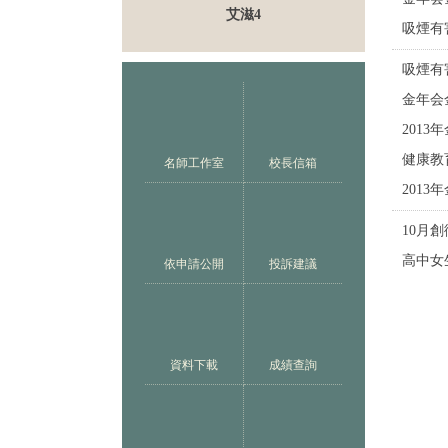
艾滋4
吸煙有
吸煙有
金年会
201
健康教
名師工作室
校長信箱
201
10月
高中女生
依申請公開
投訴建議
資料下載
成績查詢